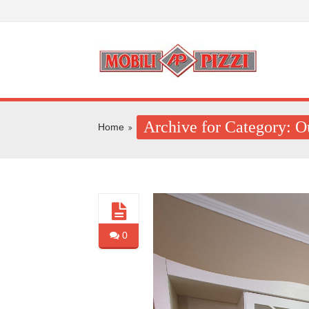
Archive for Category: O
Home
0