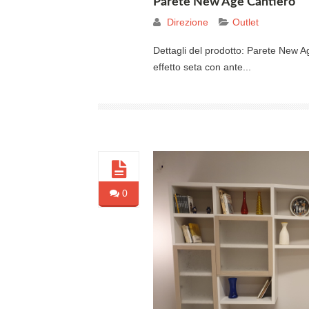
Parete New Age Cantiero
Direzione
Outlet
Dettagli del prodotto: Parete New A
effetto seta con ante...
0