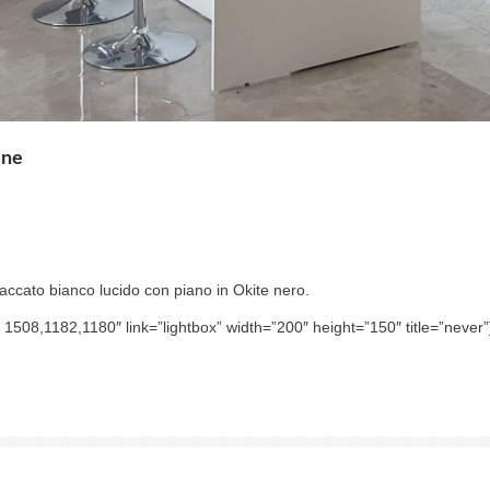
One
cato bianco lucido con piano in Okite nero.
508,1182,1180″ link=”lightbox” width=”200″ height=”150″ title=”never”