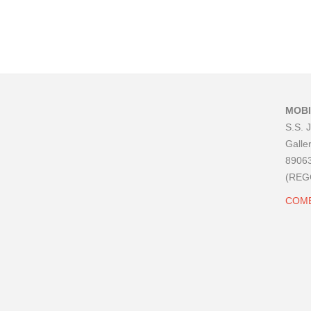
MOBI
S.S. 
Galler
89063
(REG
COME